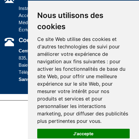
Installations
Nous utilisons des
Accès à l'information
Médias
cookies
Écrivez-nous
Ce site Web utilise des cookies et
Coordonnées
d'autres technologies de suivi pour
Centre administratif
améliorer votre expérience de
835, boulevard Jolliet
navigation aux fins suivantes :
pour
Baie-Comeau (Québec) G5C 1P5
activer les fonctionnalités de base du
Téléphone :
418 589-9845
ou
site Web
,
pour offrir une meilleure
Sans frais :
1 800 463-5142
expérience sur le site Web
,
pour
mesurer votre intérêt pour nos
produits et services et pour
personnaliser les interactions
Last update : 10 July 2026
marketing
,
pour diffuser des publicités
Accessibility |
Site map |
Terms of Use |
plus pertinentes pour vous
.
Website development
J'accepte