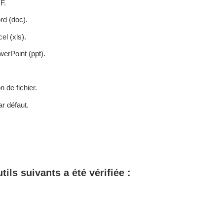
F.
rd (doc).
el (xls).
erPoint (ppt).
 de fichier.
ar défaut.
tils suivants a été vérifiée :