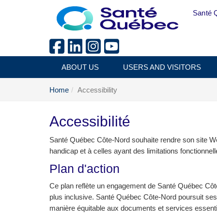
Skip to main content
Santé 
ABOUT US
USERS AND VISITORS
Home
Accessibility
Accessibilité
Santé Québec Côte-Nord souhaite rendre son site Web 
handicap et à celles ayant des limitations fonctionne
Plan d'action
Ce plan reflète un engagement de Santé Québec Côte-N
plus inclusive. Santé Québec Côte-Nord poursuit se
manière équitable aux documents et services essenti