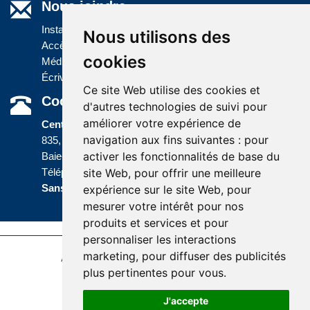
Nous joindre
Installations
Nous utilisons des
Accès à l'information
cookies
Médias
Écrivez-nous
Ce site Web utilise des cookies et
Coordonnées
d'autres technologies de suivi pour
améliorer votre expérience de
Centre administratif
navigation aux fins suivantes :
pour
835, boulevard Jolliet
activer les fonctionnalités de base du
Baie-Comeau (Québec) G5C 1P5
site Web
,
pour offrir une meilleure
Téléphone :
418 589-9845
ou
Sans frais :
1 800 463-5142
expérience sur le site Web
,
pour
mesurer votre intérêt pour nos
produits et services et pour
personnaliser les interactions
marketing
,
pour diffuser des publicités
Accessibilité
Plan du site
Politique de confidentialité
plus pertinentes pour vous
.
Réalisation du site
J'accepte