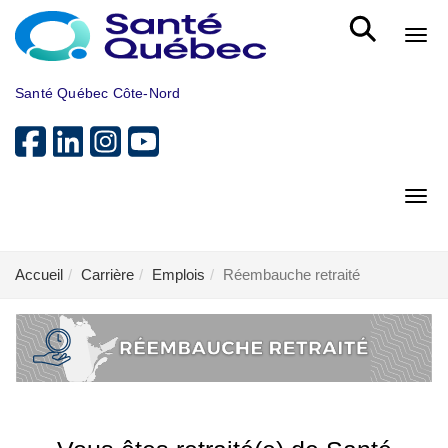
Aller au menu principal
Bout
Santé Québec Côte-Nord
Bout
Accueil
Carrière
Emplois
Réembauche retraité