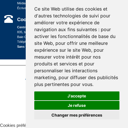
Médias
Ce site Web utilise des cookies et
Écrivez-nous
d'autres technologies de suivi pour
Coordonnées
améliorer votre expérience de
Centre administratif
navigation aux fins suivantes :
pour
835, boulevard Jolliet
activer les fonctionnalités de base du
Baie-Comeau (Québec) G5C 1P5
Téléphone :
418 589-9845
ou
site Web
,
pour offrir une meilleure
Sans frais :
1 800 463-5142
expérience sur le site Web
,
pour
mesurer votre intérêt pour nos
produits et services et pour
personnaliser les interactions
Dernière mise à jour : 10 juillet 2026
marketing
,
pour diffuser des publicités
Accessibilité
Plan du site
Politique de confidentialité
plus pertinentes pour vous
.
Réalisation du site
J'accepte
Je refuse
Changer mes préférences
© Santé Québec Côte-Nord, 2026
Cookies préférences