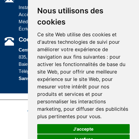
Installations
Nous utilisons des
Accès à l'information
cookies
Médias
Écrivez-nous
Ce site Web utilise des cookies et
Coordonnées
d'autres technologies de suivi pour
améliorer votre expérience de
Centre administratif
navigation aux fins suivantes :
pour
835, boulevard Jolliet
activer les fonctionnalités de base du
Baie-Comeau (Québec) G5C 1P5
site Web
,
pour offrir une meilleure
Téléphone :
418 589-9845
ou
Sans frais :
1 800 463-5142
expérience sur le site Web
,
pour
mesurer votre intérêt pour nos
produits et services et pour
personnaliser les interactions
marketing
,
pour diffuser des publicités
Accessibilité
Plan du site
Politique de confidentialité
plus pertinentes pour vous
.
Réalisation du site
J'accepte