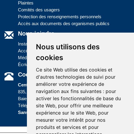
Plaintes
Comités des usagers
Protection des renseignements personnels
Accès aux documents des organismes publics
Nous joindre
Installations
Nous utilisons des
Accès à l'information
cookies
Médias
Écrivez-nous
Ce site Web utilise des cookies et
Coordonnées
d'autres technologies de suivi pour
améliorer votre expérience de
Centre administratif
navigation aux fins suivantes :
pour
835, boulevard Jolliet
activer les fonctionnalités de base du
Baie-Comeau (Québec) G5C 1P5
site Web
,
pour offrir une meilleure
Téléphone :
418 589-9845
ou
Sans frais :
1 800 463-5142
expérience sur le site Web
,
pour
mesurer votre intérêt pour nos
produits et services et pour