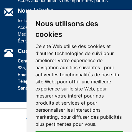
Accès aux documents des organismes publics
Nous joindre
Installations
Nous utilisons des
Accès à l'information
cookies
Médias
Écrivez-nous
Ce site Web utilise des cookies et
Coordonnées
d'autres technologies de suivi pour
améliorer votre expérience de
Centre administratif
navigation aux fins suivantes :
pour
835, boulevard Jolliet
activer les fonctionnalités de base du
Baie-Comeau (Québec) G5C 1P5
site Web
,
pour offrir une meilleure
Téléphone :
418 589-9845
ou
Sans frais :
1 800 463-5142
expérience sur le site Web
,
pour
mesurer votre intérêt pour nos
produits et services et pour
personnaliser les interactions
marketing
,
pour diffuser des publicités
Accessibilité
Plan du site
Politique de confidentialité
plus pertinentes pour vous
.
Réalisation du site