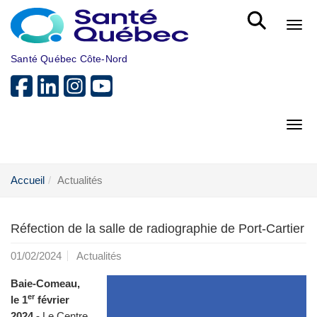
Aller au menu principal
Bout
Santé Québec Côte-Nord
Bout
Accueil
Actualités
Réfection de la salle de radiographie de Port-Cartier
01/02/2024
Actualités
Baie-Comeau,
er
le 1
février
2024 -
Le Centre