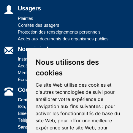
Usagers
Plaintes
Comités des usagers
Protection des renseignements personnels
Accès aux documents des organismes publics
Nous joindre
Installations
Nous utilisons des
Accès à l'information
cookies
Médias
Écrivez-nous
Ce site Web utilise des cookies et
Coordonnées
d'autres technologies de suivi pour
améliorer votre expérience de
Centre administratif
navigation aux fins suivantes :
pour
835, boulevard Jolliet
activer les fonctionnalités de base du
Baie-Comeau (Québec) G5C 1P5
site Web
,
pour offrir une meilleure
Téléphone :
418 589-9845
ou
Sans frais :
1 800 463-5142
expérience sur le site Web
,
pour