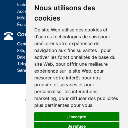
Installations
Nous utilisons des
Accès à l'information
cookies
Médias
Écrivez-nous
Ce site Web utilise des cookies et
Coordonnées
d'autres technologies de suivi pour
améliorer votre expérience de
Centre administratif
navigation aux fins suivantes :
pour
835, boulevard Jolliet
activer les fonctionnalités de base du
Baie-Comeau (Québec) G5C 1P5
site Web
,
pour offrir une meilleure
Téléphone :
418 589-9845
ou
Sans frais :
1 800 463-5142
expérience sur le site Web
,
pour
mesurer votre intérêt pour nos
produits et services et pour
personnaliser les interactions
marketing
,
pour diffuser des publicités
Accessibilité
Plan du site
Politique de confidentialité
plus pertinentes pour vous
.
Réalisation du site
J'accepte
Je refuse