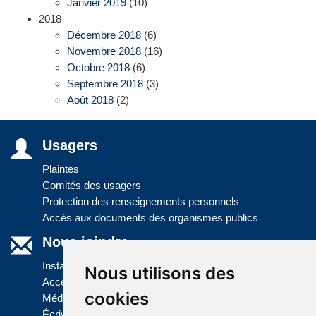
Janvier 2019
(10)
2018
Décembre 2018
(6)
Novembre 2018
(16)
Octobre 2018
(6)
Septembre 2018
(3)
Août 2018
(2)
Usagers
Plaintes
Comités des usagers
Protection des renseignements personnels
Accès aux documents des organismes publics
Nous joindre
Installations
Nous utilisons des
Accès à l'information
cookies
Médias
Écrivez-nous