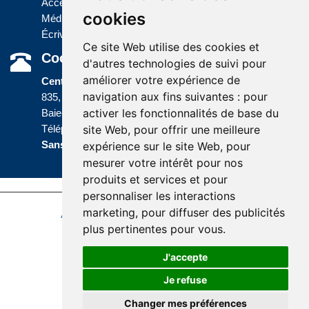
Accès à l'information
cookies
Médias
Écrivez-nous
Ce site Web utilise des cookies et
Coordonnées
d'autres technologies de suivi pour
améliorer votre expérience de
Centre administratif
navigation aux fins suivantes :
pour
835, boulevard Jolliet
activer les fonctionnalités de base du
Baie-Comeau (Québec) G5C 1P5
site Web
,
pour offrir une meilleure
Téléphone :
418 589-9845
ou
Sans frais :
1 800 463-5142
expérience sur le site Web
,
pour
mesurer votre intérêt pour nos
produits et services et pour
personnaliser les interactions
marketing
,
pour diffuser des publicités
Accessibilité
Plan du site
Politique de confidentialité
plus pertinentes pour vous
.
Réalisation du site
J'accepte
Je refuse
Changer mes préférences
© Santé Québec Côte-Nord, 2026