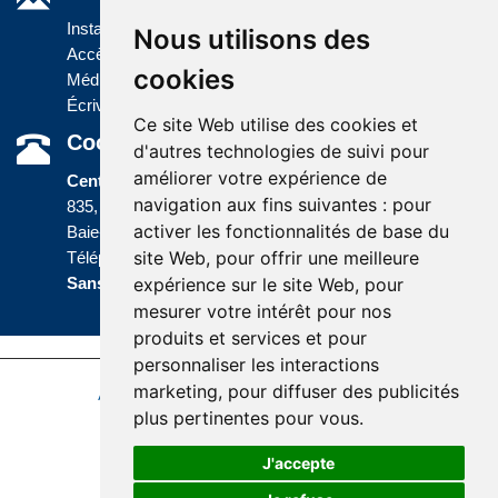
Installations
Nous utilisons des
Accès à l'information
cookies
Médias
Écrivez-nous
Ce site Web utilise des cookies et
Coordonnées
d'autres technologies de suivi pour
améliorer votre expérience de
Centre administratif
navigation aux fins suivantes :
pour
835, boulevard Jolliet
activer les fonctionnalités de base du
Baie-Comeau (Québec) G5C 1P5
site Web
,
pour offrir une meilleure
Téléphone :
418 589-9845
ou
Sans frais :
1 800 463-5142
expérience sur le site Web
,
pour
mesurer votre intérêt pour nos
produits et services et pour
personnaliser les interactions
marketing
,
pour diffuser des publicités
Accessibilité
Plan du site
Politique de confidentialité
plus pertinentes pour vous
.
Réalisation du site
J'accepte