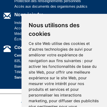
Protection des renseignements personnels
Accès aux documents des organismes publics
Nous joindre
Installations
Nous utilisons des
Accès à l'information
cookies
Médias
Écrivez-nous
Ce site Web utilise des cookies et
Coordonnées
d'autres technologies de suivi pour
améliorer votre expérience de
Centre administratif
navigation aux fins suivantes :
pour
835, boulevard Jolliet
activer les fonctionnalités de base du
Baie-Comeau (Québec) G5C 1P5
site Web
,
pour offrir une meilleure
Téléphone :
418 589-9845
ou
Sans frais :
1 800 463-5142
expérience sur le site Web
,
pour
mesurer votre intérêt pour nos
produits et services et pour
personnaliser les interactions
marketing
,
pour diffuser des publicités
Accessibilité
Plan du site
Politique de confidentialité
plus pertinentes pour vous
.