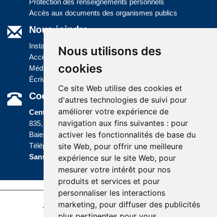
Protection des renseignements personnels
Accès aux documents des organismes publics
Nous joindre
Installations
Nous utilisons des
Accès à l'information
cookies
Médias
Écrivez-nous
Ce site Web utilise des cookies et
Coordonnées
d'autres technologies de suivi pour
améliorer votre expérience de
Centre administratif
navigation aux fins suivantes :
pour
835, boulevard Jolliet
activer les fonctionnalités de base du
Baie-Comeau (Québec) G5C 1P5
site Web
,
pour offrir une meilleure
Téléphone :
418 589-9845
ou
Sans frais :
1 800 463-5142
expérience sur le site Web
,
pour
mesurer votre intérêt pour nos
produits et services et pour
personnaliser les interactions
marketing
,
pour diffuser des publicités
Accessibilité
Plan du site
Politique de confidentialité
plus pertinentes pour vous
.