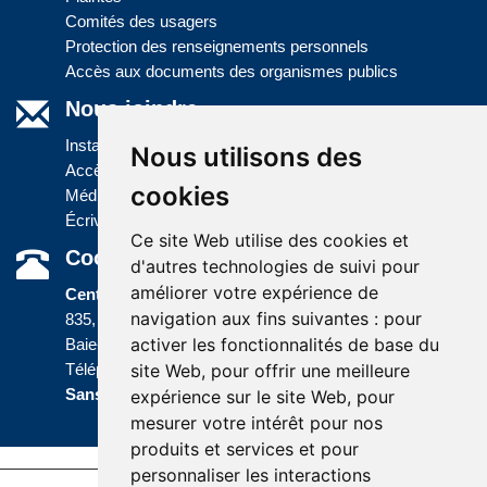
Comités des usagers
Protection des renseignements personnels
Accès aux documents des organismes publics
Nous joindre
Installations
Nous utilisons des
Accès à l'information
cookies
Médias
Écrivez-nous
Ce site Web utilise des cookies et
Coordonnées
d'autres technologies de suivi pour
améliorer votre expérience de
Centre administratif
navigation aux fins suivantes :
pour
835, boulevard Jolliet
activer les fonctionnalités de base du
Baie-Comeau (Québec) G5C 1P5
site Web
,
pour offrir une meilleure
Téléphone :
418 589-9845
ou
Sans frais :
1 800 463-5142
expérience sur le site Web
,
pour
mesurer votre intérêt pour nos
produits et services et pour
personnaliser les interactions