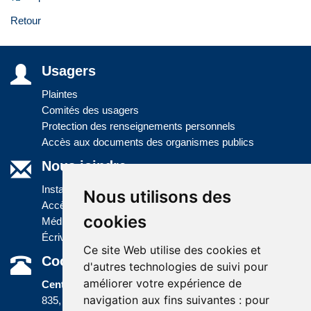
Retour
Usagers
Plaintes
Comités des usagers
Protection des renseignements personnels
Accès aux documents des organismes publics
Nous joindre
Installations
Nous utilisons des
Accès à l'information
cookies
Médias
Écrivez-nous
Ce site Web utilise des cookies et
Coordonnées
d'autres technologies de suivi pour
améliorer votre expérience de
Centre administratif
navigation aux fins suivantes :
pour
835, boulevard Jolliet