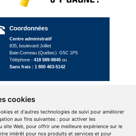
Coordonnées
Centre administratif
835, boulevard Jolliet
Baie-Comeau (Québec) G5C 1P5
Téléphone :
418 589-9845
ou
Sans frais :
1 800 463-5142
es cookies
te
ookies et d'autres technologies de suivi pour améliorer
ation aux fins suivantes :
pour activer les
u site Web
,
pour offrir une meilleure expérience sur le
tre intérêt pour nos produits et services et pour