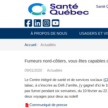
Aller au menu principal
Santé 
À PROPOS DE NOUS
USAGERS ET VI
Accueil
Actualités
Fumeurs nord-côtiers, vous êtes capables d'a
09/01/2020
Actualités
Le Centre intégré de santé et de services sociaux (
C
tabac, à s'inscrire au Défi J'arrête, j'y gagne! d'ici le
pas fumer pendant six semaines, du 10 février au 22 
deux voyages pour deux au soleil!
Communiqué de presse