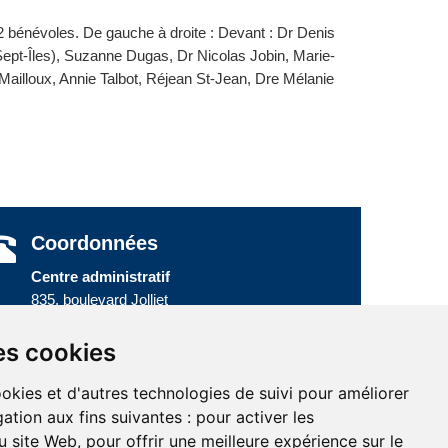
 2 bénévoles. De gauche à droite : Devant : Dr Denis
Sept-Îles), Suzanne Dugas, Dr Nicolas Jobin, Marie-
r Mailloux, Annie Talbot, Réjean St-Jean, Dre Mélanie
Coordonnées
Centre administratif
835, boulevard Jolliet
Baie-Comeau (Québec) G5C 1P5
Téléphone :
418 589-9845
ou
es cookies
Sans frais :
1 800 463-5142
ookies et d'autres technologies de suivi pour améliorer
ation aux fins suivantes :
pour activer les
u site Web
,
pour offrir une meilleure expérience sur le