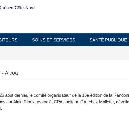
Québec Côte-Nord
SITEURS
SOINS ET SERVICES
SANTÉ PUBLIQUE
 - Alcoa
26 août dernier, le comité organisateur de la 15e édition de la Rando
nsieur Alain Rioux, associé, CPA auditeur, CA, chez Mallette, dévoila
t.