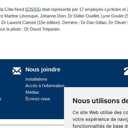
 la Côte-Nord (
CISSS
) était représenté par 17 employés-cyclistes et
re Martine Lévesque, Johanne Dion, Dr Didier Ouellet, Lyne Goulet (
, Dr Laurent Camiré (15e édition). Derrière : Dr Dan Gitlan, Dr Olivie
sur la photo : Dr David Trépanier.
Nous joindre
Installations
Accès à l'information
Médias
s
Écrivez-nous
Nous utilisons d
Ce site Web utilise des c
votre expérience de navig
fonctionnalités de base d