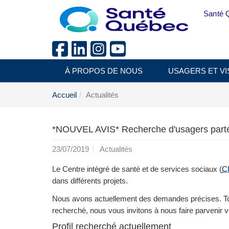
Aller au menu principal
Santé 
À PROPOS DE NOUS
USAGERS ET VI
Accueil
Actualités
*NOUVEL AVIS* Recherche d'usagers part
23/07/2019
Actualités
Le Centre intégré de santé et de services sociaux (
C
dans différents projets.
Nous avons actuellement des demandes précises. Tout
recherché, nous vous invitons à nous faire parvenir vo
Profil recherché actuellement