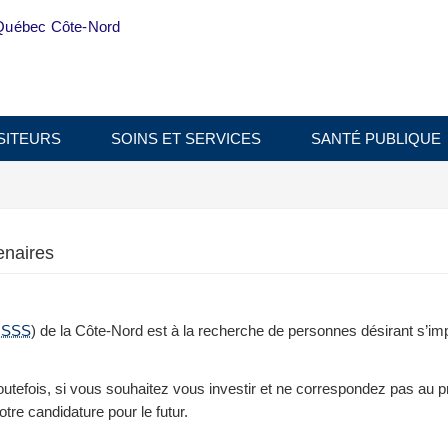
Québec Côte-Nord
SITEURS
SOINS ET SERVICES
SANTÉ PUBLIQUE
enaires
ISSS
) de la Côte-Nord est à la recherche de personnes désirant s’imp
efois, si vous souhaitez vous investir et ne correspondez pas au pr
tre candidature pour le futur.