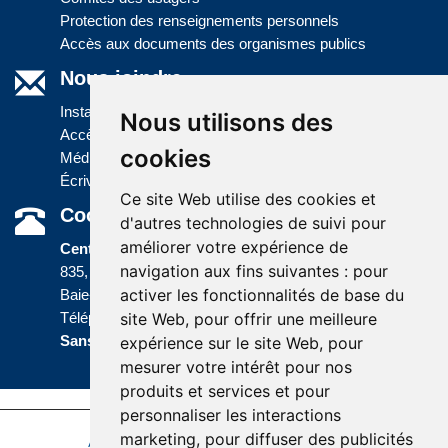
Protection des renseignements personnels
Accès aux documents des organismes publics
Nous joindre
Installations
Nous utilisons des
Accès à l'information
cookies
Médias
Écrivez-nous
Ce site Web utilise des cookies et
Coordonnées
d'autres technologies de suivi pour
améliorer votre expérience de
Centre administratif
navigation aux fins suivantes :
pour
835, boulevard Jolliet
activer les fonctionnalités de base du
Baie-Comeau (Québec) G5C 1P5
site Web
,
pour offrir une meilleure
Téléphone :
418 589-9845
ou
Sans frais :
1 800 463-5142
expérience sur le site Web
,
pour
mesurer votre intérêt pour nos
produits et services et pour
personnaliser les interactions
marketing
,
pour diffuser des publicités
Accessibilité
Plan du site
Politique de confidentialité