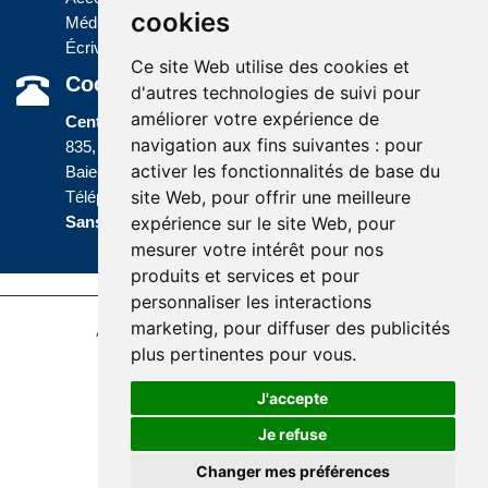
cookies
Médias
Écrivez-nous
Ce site Web utilise des cookies et
Coordonnées
d'autres technologies de suivi pour
améliorer votre expérience de
Centre administratif
navigation aux fins suivantes :
pour
835, boulevard Jolliet
activer les fonctionnalités de base du
Baie-Comeau (Québec) G5C 1P5
site Web
,
pour offrir une meilleure
Téléphone :
418 589-9845
ou
Sans frais :
1 800 463-5142
expérience sur le site Web
,
pour
mesurer votre intérêt pour nos
produits et services et pour
personnaliser les interactions
marketing
,
pour diffuser des publicités
Accessibilité
Plan du site
Politique de confidentialité
plus pertinentes pour vous
.
Réalisation du site
J'accepte
Je refuse
Changer mes préférences
© Santé Québec Côte-Nord, 2026