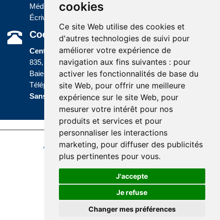
cookies
Médias
Écrivez-nous
Ce site Web utilise des cookies et
Coordonnées
d'autres technologies de suivi pour
améliorer votre expérience de
Centre administratif
navigation aux fins suivantes :
pour
835, boulevard Jolliet
activer les fonctionnalités de base du
Baie-Comeau (Québec) G5C 1P5
site Web
,
pour offrir une meilleure
Téléphone :
418 589-9845
ou
Sans frais :
1 800 463-5142
expérience sur le site Web
,
pour
mesurer votre intérêt pour nos
produits et services et pour
personnaliser les interactions
marketing
,
pour diffuser des publicités
Accessibilité
Plan du site
Politique de confidentialité
plus pertinentes pour vous
.
Réalisation du site
J'accepte
Je refuse
Changer mes préférences
© Santé Québec Côte-Nord, 2026