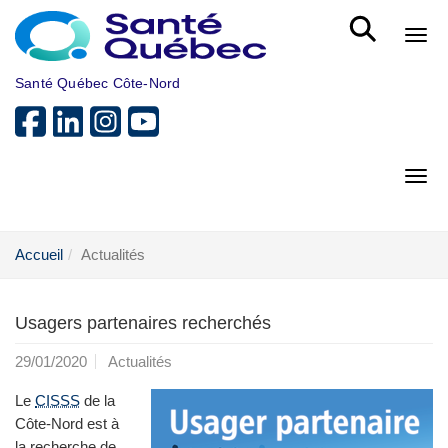
Aller au menu principal
Bout
Santé Québec Côte-Nord
Bout
Accueil
Actualités
Usagers partenaires recherchés
29/01/2020
Actualités
Le
CISSS
de la
Côte-Nord est à
la recherche de