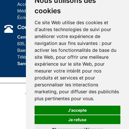
Nous utilisons des
Accès à l'information
cookies
Médias
Écrivez-nous
Ce site Web utilise des cookies et
Coordonnées
d'autres technologies de suivi pour
améliorer votre expérience de
Centre administratif
navigation aux fins suivantes :
pour
835, boulevard Jolliet
activer les fonctionnalités de base du
Baie-Comeau (Québec) G5C 1P5
site Web
,
pour offrir une meilleure
Téléphone :
418 589-9845
ou
Sans frais :
1 800 463-5142
expérience sur le site Web
,
pour
mesurer votre intérêt pour nos
produits et services et pour
personnaliser les interactions
marketing
,
pour diffuser des publicités
Accessibilité
Plan du site
Politique de confidentialité
plus pertinentes pour vous
.
Réalisation du site
J'accepte
Je refuse