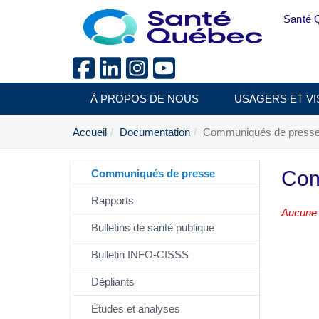
Aller au menu principal
Santé 
À PROPOS DE NOUS
USAGERS ET VI
Accueil
Documentation
Communiqués de press
Com
Communiqués de presse
Rapports
Aucune a
Bulletins de santé publique
Bulletin INFO-CISSS
Dépliants
Études et analyses