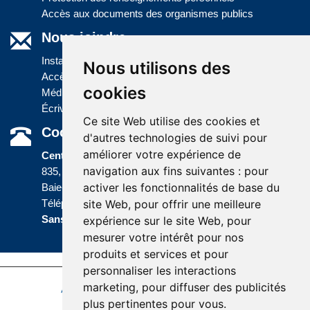
Accès aux documents des organismes publics
Nous joindre
Installations
Nous utilisons des
Accès à l'information
cookies
Médias
Écrivez-nous
Ce site Web utilise des cookies et
Coordonnées
d'autres technologies de suivi pour
améliorer votre expérience de
Centre administratif
navigation aux fins suivantes :
pour
835, boulevard Jolliet
activer les fonctionnalités de base du
Baie-Comeau (Québec) G5C 1P5
site Web
,
pour offrir une meilleure
Téléphone :
418 589-9845
ou
Sans frais :
1 800 463-5142
expérience sur le site Web
,
pour
mesurer votre intérêt pour nos
produits et services et pour
personnaliser les interactions
marketing
,
pour diffuser des publicités
Accessibilité
Plan du site
Politique de confidentialité
plus pertinentes pour vous
.
Réalisation du site