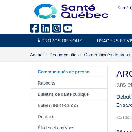
Aller au menu principal
Santé 
À PROPOS DE NOUS
USAGERS ET VI
Accueil
Documentation
Communiqués de press
ARC
Communiqués de presse
Rapports
ans et
Bulletins de santé publique
Début 
En savoi
Bulletin INFO-CISSS
Dépliants
30/10/2
Études et analyses
Bilan 