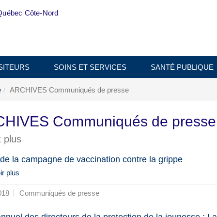
Québec Côte-Nord
SITEURS
SOINS ET SERVICES
SANTÉ PUBLIQUE
e
ARCHIVES Communiqués de presse
HIVES Communiqués de press
 plus
de la campagne de vaccination contre la grippe
r plus
018
Communiqués de presse
annuel des directeurs de la protection de la jeunesse : L