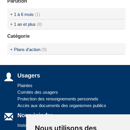
Parution
+
1 à 6 mois
(1)
+
1 an et plus
(8)
Catégorie
+
Plans d'action
(9)
Usagers
Plaintes
Comités des usagers
Protection des renseignements personnels
Accès aux documents des organismes publics
Nous joindre
Installations
Nous utilisons des