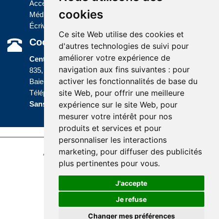
Accès à l'information
cookies
Médias
Écrivez-nous
Ce site Web utilise des cookies et
Coordonnées
d'autres technologies de suivi pour
améliorer votre expérience de
Centre administratif
navigation aux fins suivantes :
pour
835, boulevard Jolliet
activer les fonctionnalités de base du
Baie-Comeau (Québec) G5C 1P5
site Web
,
pour offrir une meilleure
Téléphone :
418 589-9845
ou
Sans frais :
1 800 463-5142
expérience sur le site Web
,
pour
mesurer votre intérêt pour nos
produits et services et pour
personnaliser les interactions
marketing
,
pour diffuser des publicités
Accessibilité
Plan du site
Politique de confidentialité
plus pertinentes pour vous
.
Réalisation du site
J'accepte
Je refuse
Changer mes préférences
© Santé Québec Côte-Nord, 2026