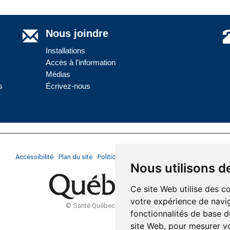
Nous joindre
Installations
Accès à l'information
Médias
s
Écrivez-nous
Dernière mise à jour : 27 novembre 2017
Accessibilité
Plan du site
Politique de confidentialité
Réalisation du si
Nous utilisons d
Ce site Web utilise des c
votre expérience de navig
© Santé Québec Côte-Nord, 2026
fonctionnalités de base d
site Web
,
pour mesurer vo