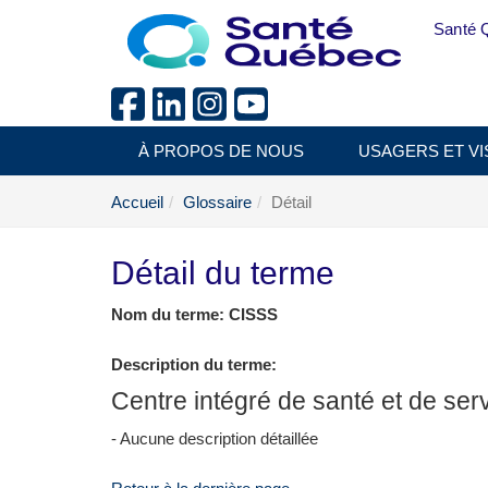
Aller au menu principal
Santé 
À PROPOS DE NOUS
USAGERS ET VI
Accueil
Glossaire
Détail
Détail du terme
Nom du terme: CISSS
Description du terme:
Centre intégré de santé et de ser
- Aucune description détaillée