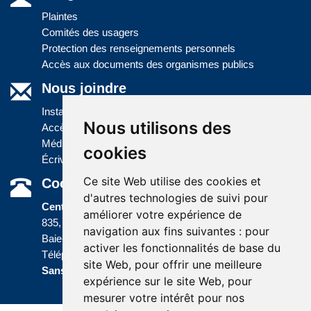
Plaintes
Comités des usagers
Protection des renseignements personnels
Accès aux documents des organismes publics
Nous joindre
Installations
Nous utilisons des
Accès à l'information
Médias
cookies
Écrivez-nous
Ce site Web utilise des cookies et
Coordonnées
d'autres technologies de suivi pour
Centre administratif
améliorer votre expérience de
835, boulevard Jolliet
navigation aux fins suivantes :
pour
Baie-Comeau (Québec) G5C 1P5
activer les fonctionnalités de base du
Téléphone :
418 589-9845
ou
site Web
,
pour offrir une meilleure
Sans frais :
1 800 463-5142
expérience sur le site Web
,
pour
mesurer votre intérêt pour nos