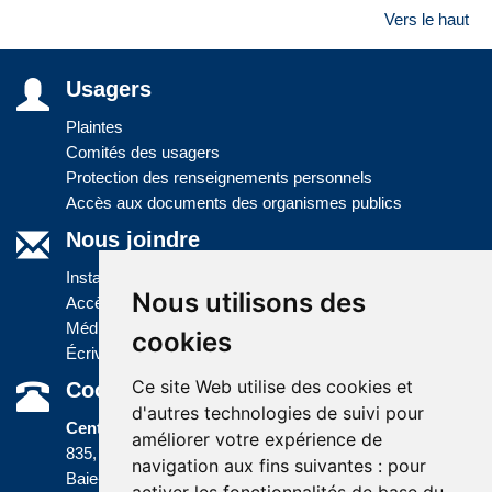
Vers le haut
Usagers
Plaintes
Comités des usagers
Protection des renseignements personnels
Accès aux documents des organismes publics
Nous joindre
Installations
Nous utilisons des
Accès à l'information
Médias
cookies
Écrivez-nous
Ce site Web utilise des cookies et
Coordonnées
d'autres technologies de suivi pour
Centre administratif
améliorer votre expérience de
835, boulevard Jolliet
navigation aux fins suivantes :
pour
Baie-Comeau (Québec) G5C 1P5