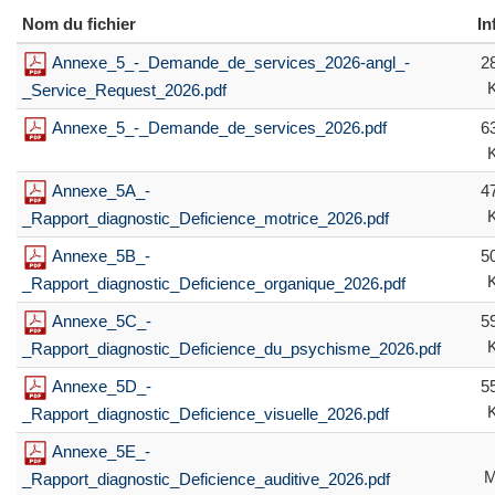
Nom du fichier
In
Annexe_5_-_Demande_de_services_2026-angl_-
2
_Service_Request_2026.pdf
Annexe_5_-_Demande_de_services_2026.pdf
6
Annexe_5A_-
4
_Rapport_diagnostic_Deficience_motrice_2026.pdf
Annexe_5B_-
5
_Rapport_diagnostic_Deficience_organique_2026.pdf
Annexe_5C_-
5
_Rapport_diagnostic_Deficience_du_psychisme_2026.pdf
Annexe_5D_-
5
_Rapport_diagnostic_Deficience_visuelle_2026.pdf
Annexe_5E_-
_Rapport_diagnostic_Deficience_auditive_2026.pdf