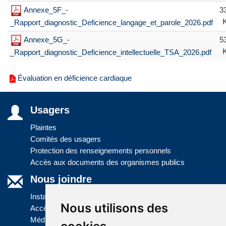
Annexe_5F_-
3
_Rapport_diagnostic_Deficience_langage_et_parole_2026.pdf
Annexe_5G_-
5
_Rapport_diagnostic_Deficience_intellectuelle_TSA_2026.pdf
Évaluation en déficience cardiaque
Usagers
Plaintes
Comités des usagers
Protection des renseignements personnels
Accès aux documents des organismes publics
Nous joindre
Installations
Nous utilisons des
Accès à l'information
Médias