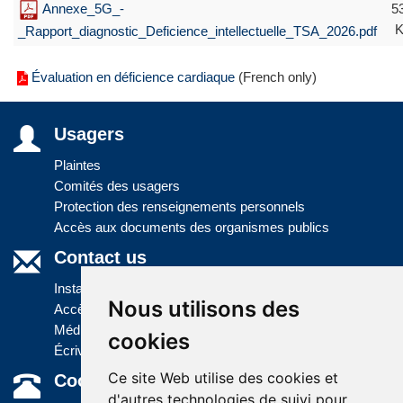
Annexe_5G_-
5
_Rapport_diagnostic_Deficience_intellectuelle_TSA_2026.pdf
Évaluation en déficience cardiaque
(French only)
Usagers
Plaintes
Comités des usagers
Protection des renseignements personnels
Accès aux documents des organismes publics
Contact us
Installations
Nous utilisons des
Accès à l'information
Médias
cookies
Écrivez-nous
Ce site Web utilise des cookies et
Coordonnées
d'autres technologies de suivi pour