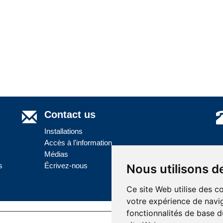
Contact us
Installations
Accès à l'information
Médias
s
Écrivez-nous
Nous utilisons d
Ce site Web utilise des c
votre expérience de navig
fonctionnalités de base d