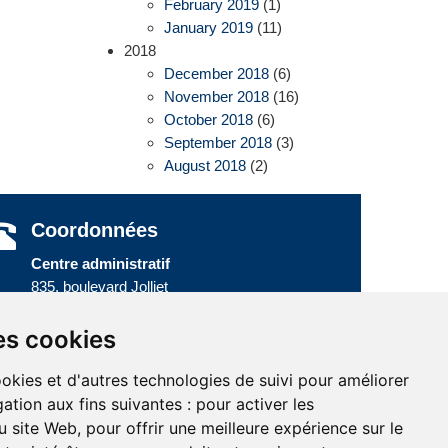
February 2019
(1)
January 2019
(11)
2018
December 2018
(6)
November 2018
(16)
October 2018
(6)
September 2018
(3)
August 2018
(2)
Coordonnées
Centre administratif
835, boulevard Jolliet
Baie-Comeau (Québec) G5C 1P5
Téléphone :
418 589-9845
ou
es cookies
Sans frais :
1 800 463-5142
ookies et d'autres technologies de suivi pour améliorer
ation aux fins suivantes :
pour activer les
u site Web
,
pour offrir une meilleure expérience sur le