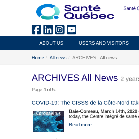
Skip to main content
Santé 
ABOUT US
USERS AND VISITORS
Home
All news
ARCHIVES - All news
ARCHIVES All News
2 year
Page 4 of 5.
COVID-19: The CISSS de la Côte-Nord takes v
Baie-Comeau, March 14th, 2020
today, the Centre intégré de santé 
Read more