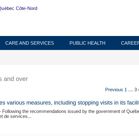
Québec Côte-Nord
CARE AND SERVICES
PUBLIC HEALTH
CAREE
s and over
Previous
1
....
3
arious measures, including stopping visits in its facili
- Following the recommendations issued by the government of Québ
et de services...