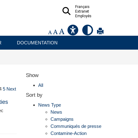
Français
Extranet
Employés
R
DOCUMENTATION
Show
All
4
5
Next
Sort by
ties
News Type
ec
News
Campaigns
Communiqués de presse
Contamine-Action