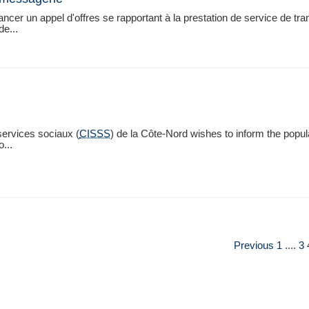
ncer un appel d'offres se rapportant à la prestation de service de tra
de...
services sociaux (
CISSS
) de la Côte-Nord wishes to inform the popul
o...
Previous
1
....
3