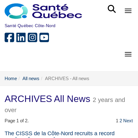
Skip to main content
Bout
Santé Québec Côte-Nord
Bout
Home
All news
ARCHIVES - All news
ARCHIVES All News
2 years and
over
Page 1 of 2.
1
2
Next
The CISSS de la Côte-Nord recruits a record