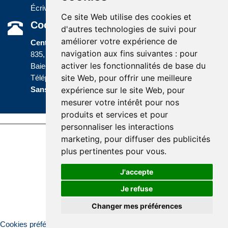
Écrivez-nous
Ce site Web utilise des cookies et
Coordonnées
d'autres technologies de suivi pour
améliorer votre expérience de
Centre administratif
navigation aux fins suivantes :
pour
835, boulevard Jolliet
activer les fonctionnalités de base du
Baie-Comeau (Québec) G5C 1P5
site Web
,
pour offrir une meilleure
Téléphone :
418 589-9845
ou
Sans frais :
1 800 463-5142
expérience sur le site Web
,
pour
mesurer votre intérêt pour nos
produits et services et pour
personnaliser les interactions
marketing
,
pour diffuser des publicités
Accessibility |
Site map |
Terms of Use |
plus pertinentes pour vous
.
Website development
J'accepte
Je refuse
Changer mes préférences
© Santé Québec Côte-Nord, 2026
Cookies préférences