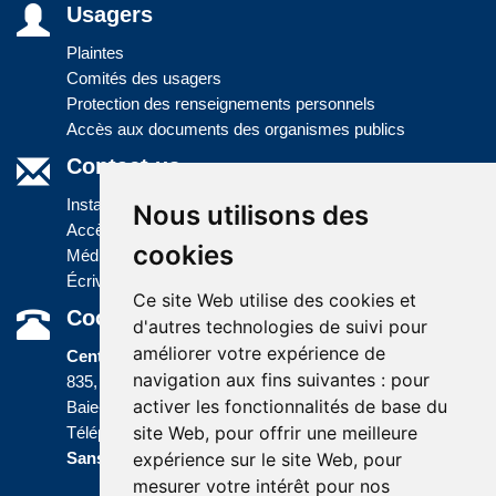
Usagers
Plaintes
Comités des usagers
Protection des renseignements personnels
Accès aux documents des organismes publics
Contact us
Installations
Nous utilisons des
Accès à l'information
cookies
Médias
Écrivez-nous
Ce site Web utilise des cookies et
Coordonnées
d'autres technologies de suivi pour
améliorer votre expérience de
Centre administratif
navigation aux fins suivantes :
pour
835, boulevard Jolliet
activer les fonctionnalités de base du
Baie-Comeau (Québec) G5C 1P5
site Web
,
pour offrir une meilleure
Téléphone :
418 589-9845
ou
Sans frais :
1 800 463-5142
expérience sur le site Web
,
pour
mesurer votre intérêt pour nos