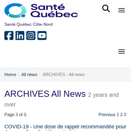
Skip to main content
Bout
Santé Québec Côte-Nord
Bout
Home
All news
ARCHIVES - All news
ARCHIVES All News
2 years and
over
Page 3 of 3.
Previous
1
2
3
COVID-19 - Une dose de rappel recommandée pour