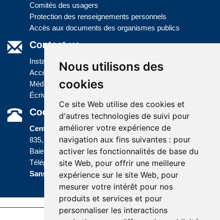
Comités des usagers
Protection des renseignements personnels
Accès aux documents des organismes publics
Contact us
Installations
Nous utilisons des
Accès à l'information
cookies
Médias
Écrivez-nous
Ce site Web utilise des cookies et
Coordonnées
d'autres technologies de suivi pour
améliorer votre expérience de
Centre administratif
navigation aux fins suivantes :
pour
835, boulevard Jolliet
activer les fonctionnalités de base du
Baie-Comeau (Québec) G5C 1P5
site Web
,
pour offrir une meilleure
Téléphone :
418 589-9845
ou
Sans frais :
1 800 463-5142
expérience sur le site Web
,
pour
mesurer votre intérêt pour nos
produits et services et pour
personnaliser les interactions