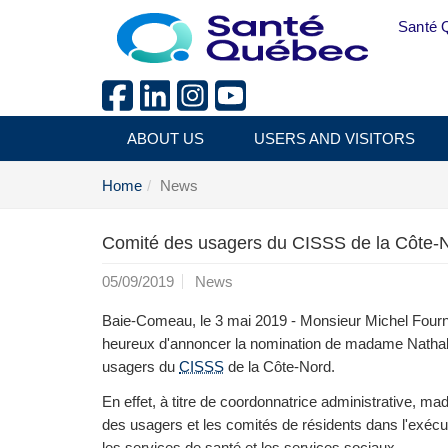
Skip to main content
Santé 
ABOUT US
USERS AND VISITORS
Home
News
Comité des usagers du CISSS de la Côte-N
05/09/2019
News
Baie-Comeau, le 3 mai 2019 - Monsieur Michel Fourn
heureux d'annoncer la nomination de madame Nathali
usagers du
CISSS
de la Côte-Nord.
En effet, à titre de coordonnatrice administrative, m
des usagers et les comités de résidents dans l'exécuti
les services de santé et les services sociaux.