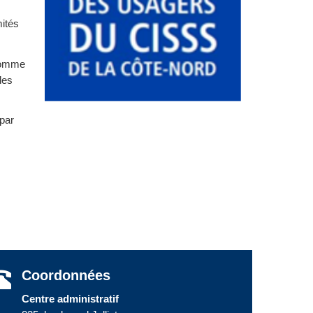
mités
comme
des
par
Coordonnées
Centre administratif