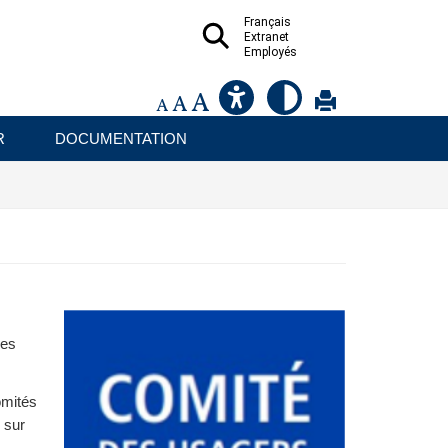
Français
Extranet
Employés
R
DOCUMENTATION
des
omités
 sur