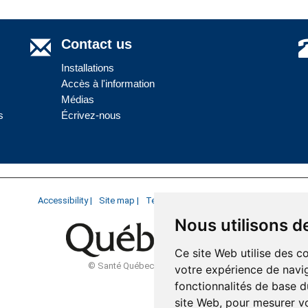
Contact us
Installations
Accès à l'information
Médias
s
Écrivez-nous
Accessibility |
Site map |
Terms of Use |
Website development
Nous utilisons d
Ce site Web utilise des c
© Santé Québec Côte-Nord, 2026
votre expérience de navig
fonctionnalités de base d
site Web
,
pour mesurer vo