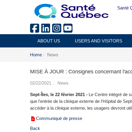
Skip to main content
Santé 
ABOUT US
USERS AND VISITORS
Home
News
MISE À JOUR : Consignes concernant l'accè
02/22/2021
News
Sept-Îles, le 22 février 2021 -
Le Centre intégré de s
que l'entrée de la clinique externe de l'Hôpital de Se
accéder à la clinique externe, les usagers devront util
Communiqué de presse
Back