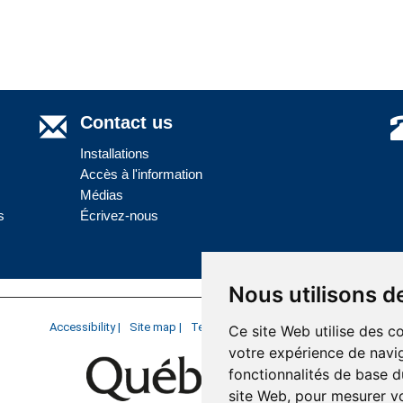
Contact us
Installations
Accès à l'information
Médias
s
Écrivez-nous
Nous utilisons d
Accessibility |
Site map |
Terms of Use |
Website development
Ce site Web utilise des c
votre expérience de navig
fonctionnalités de base d
site Web
,
pour mesurer vo