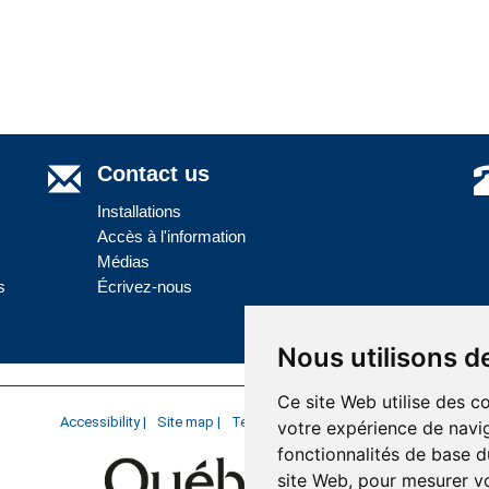
Contact us
Installations
Accès à l'information
Médias
s
Écrivez-nous
Nous utilisons d
Ce site Web utilise des c
Accessibility |
Site map |
Terms of Use |
Website development
votre expérience de navig
fonctionnalités de base d
site Web
,
pour mesurer vo