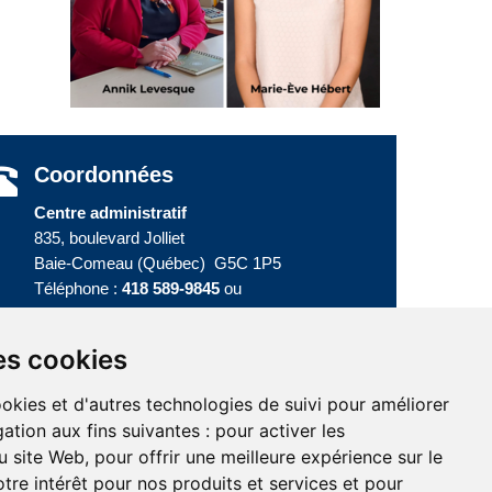
Coordonnées
Centre administratif
835, boulevard Jolliet
Baie-Comeau (Québec) G5C 1P5
Téléphone :
418 589-9845
ou
Sans frais :
1 800 463-5142
es cookies
ookies et d'autres technologies de suivi pour améliorer
ation aux fins suivantes :
pour activer les
u site Web
,
pour offrir une meilleure expérience sur le
tre intérêt pour nos produits et services et pour