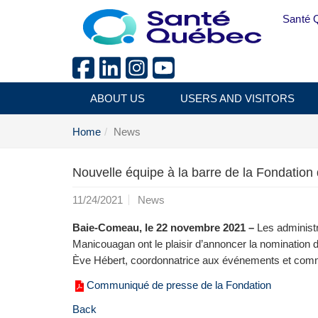
Skip to main content
Santé 
ABOUT US
USERS AND VISITORS
Home
News
Nouvelle équipe à la barre de la Fondation
11/24/2021
News
Baie-Comeau, le 22 novembre 2021 –
Les administr
Manicouagan ont le plaisir d’annoncer la nomination
Ève Hébert, coordonnatrice aux événements et comm
Communiqué de presse de la Fondation
Back