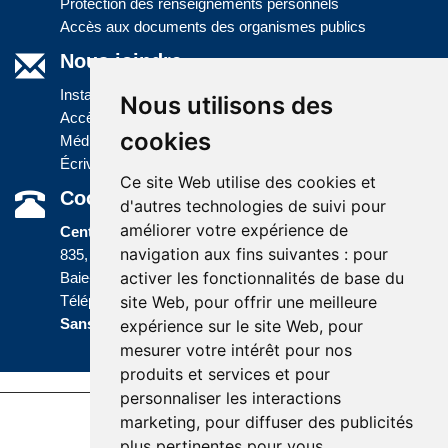
Protection des renseignements personnels
Accès aux documents des organismes publics
Nous joindre
Installations
Nous utilisons des
Accès à l'information
cookies
Médias
Écrivez-nous
Ce site Web utilise des cookies et
Coordonnées
d'autres technologies de suivi pour
améliorer votre expérience de
Centre administratif
navigation aux fins suivantes :
pour
835, boulevard Jolliet
activer les fonctionnalités de base du
Baie-Comeau (Québec) G5C 1P5
site Web
,
pour offrir une meilleure
Téléphone :
418 589-9845
ou
Sans frais :
1 800 463-5142
expérience sur le site Web
,
pour
mesurer votre intérêt pour nos
produits et services et pour
personnaliser les interactions
marketing
,
pour diffuser des publicités
Accessibility |
Site map |
Terms of Use |
plus pertinentes pour vous
.